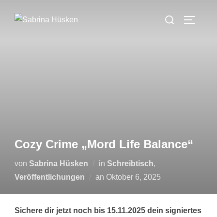
Zum
Suchen
Inhalt
SEITEN
nach:
springen
Cozy Crime „Mord Life Balance“
von
Sabrina Hüsken
in
Schreibtisch
,
Veröffentlicht
Veröffentlichungen
an
Oktober 6, 2025
am
Sichere dir jetzt noch bis 15.11.2025 dein signiertes