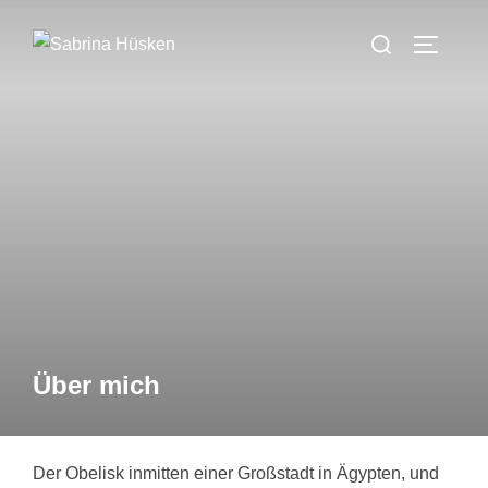
Zum
Suchen
Inhalt
SEITEN
nach:
springen
Über mich
Der Obelisk inmitten einer Großstadt in Ägypten, und